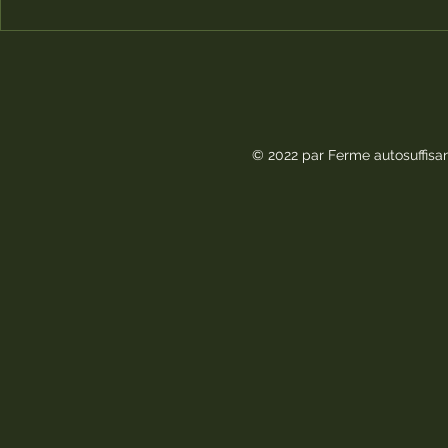
Boutique éphémère -
Boutique
Nouvel arrivage de
Nouvel a
vêtements pour femme!
vêtement
© 2022 par Ferme autosuffisa